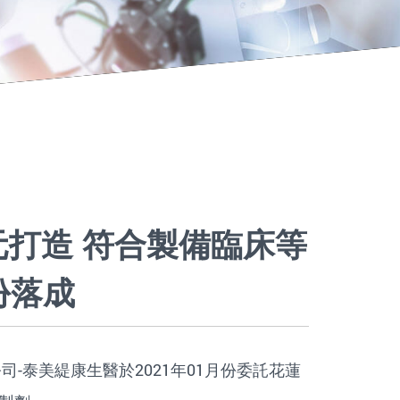
打造 符合製備臨床等
份落成
-泰美緹康生醫於2021年01月份委託花蓮