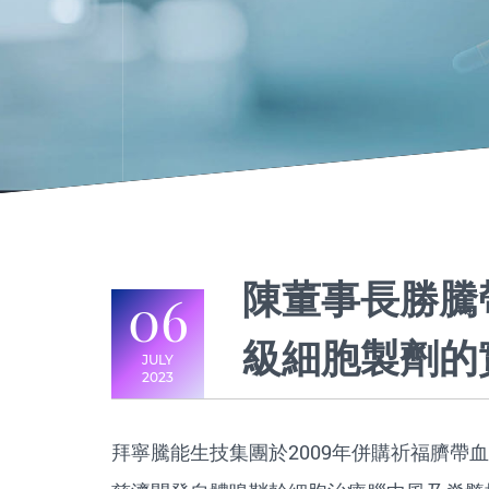
陳董事長勝騰
06
級細胞製劑的
JULY
2023
拜寧騰能生技集團於2009年併購祈福臍帶