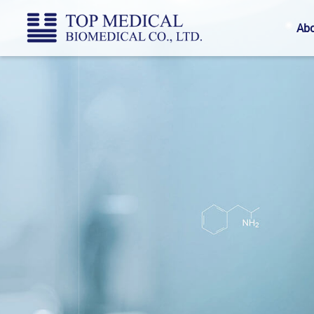
Top
Abo
Medical
Biomedical
CO.,
LTD