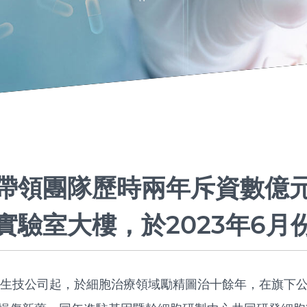
帶領團隊歷時兩年斥資數億元
實驗室大樓，於2023年6月
血生技公司起，於細胞治療領域勵精圖治十餘年，在旗下公司