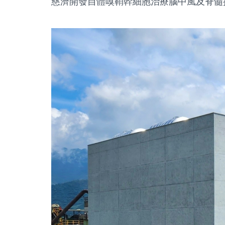
慈濟開發自體嗅鞘幹細胞治療腦中風及脊髓