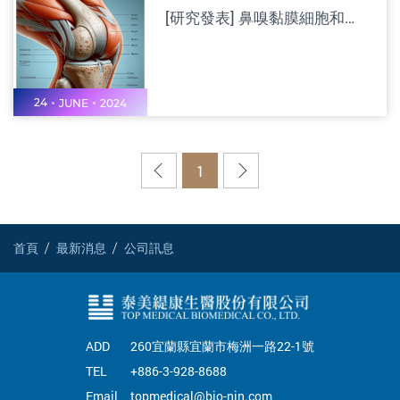
[研究發表] 鼻嗅黏膜細胞和脂肪間質幹細胞對在骨關節炎中療效的潛力：來自臨床前研究見解
24
JUNE
2024
上
下
1
一
一
頁
頁
首頁
最新消息
公司訊息
ADD
260宜蘭縣宜蘭市梅洲一路22-1號
TEL
+886-3-928-8688
Email
topmedical@bio-nin.com