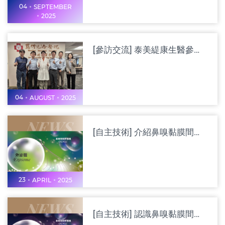
04
SEPTEMBER
2025
[參訪交流] 泰美緹康生醫參訪馬偕醫院生醫部，開啟雙邊合作新契機
04
AUGUST
2025
[自主技術] 介紹鼻嗅黏膜間質幹細胞外泌體（OEMSC-Exosome）臨床應用研究（2）
23
APRIL
2025
[自主技術] 認識鼻嗅黏膜間質幹細胞外泌體（OEMSC-Exosome）相關分析技術（1）