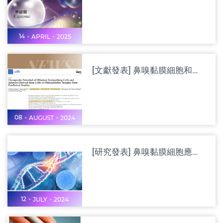
14
APRIL
2025
[文獻發表] 鼻嗅黏膜細胞和脂肪間質幹細胞對在骨關節炎中療效的潛力：來自臨床前研究見解
08
AUGUST
2024
[研究發表] 鼻嗅黏膜細胞應用於出血性腦中風：免疫調節機制與紅血球吞噬作用
12
JULY
2024