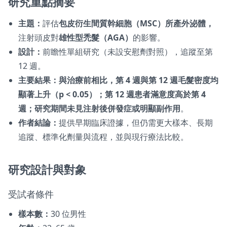
研究重點摘要
主題：
評估
包皮衍生間質幹細胞（MSC）所產外泌體，
注射頭皮對
雄性型禿髮（AGA）
的影響。
設計：
前瞻性單組研究（未設安慰劑對照），追蹤至第
12 週。
主要結果：與治療前相比，第 4 週與第 12 週毛髮密度均
顯著上升（p < 0.05）；第 12 週患者滿意度高於第 4
週；研究期間未見注射後併發症或明顯副作用
。
作者結論：
提供早期臨床證據，但仍需更大樣本、長期
追蹤、標準化劑量與流程，並與現行療法比較。
研究設計與對象
受試者條件
樣本數：
30 位男性