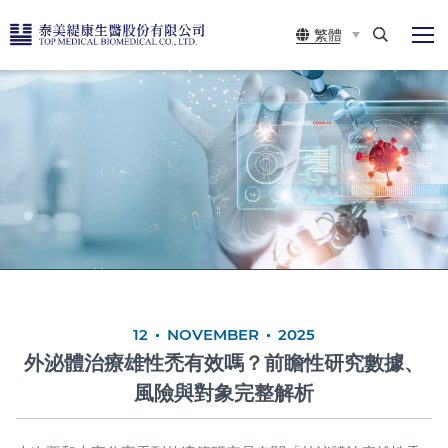
泰
繁體
展
開
美
搜
選
尋
緹
單
康
生
醫
12
NOVEMBER
2025
外泌體治療雄性禿有效嗎？前瞻性研究數據、
風險與對象完整解析