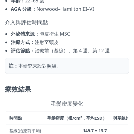
年齡：
22–65 歲
AGA 分級：
Norwood–Hamilton III–VI
介入與評估時間點
外泌體來源：
包皮衍生 MSC
治療方式：
注射至頭皮
評估節點：
治療前（基線）、第 4 週、第 12 週
註：
本研究未設對照組。
療效結果
毛髮密度變化
時間點
毛髮密度（根/cm²，平均±SD）
與基線比較的
基線(治療前平均)
149.7 ± 13.7